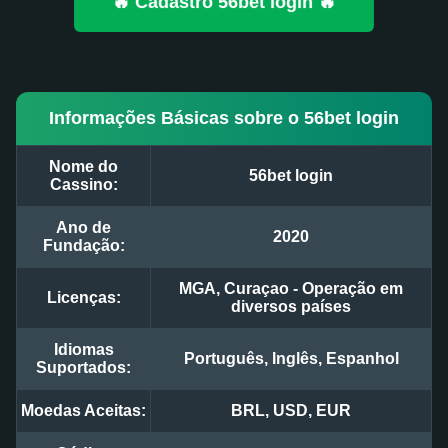
🔥 Cadastro 56bet login 🔥
Informações Básicas sobre o 56bet login
Nome do
56bet login
Cassino:
Ano de
2020
Fundação:
MGA, Curaçao - Operação em
Licenças:
diversos países
Idiomas
Português, Inglês, Espanhol
Suportados:
Moedas Aceitas:
BRL, USD, EUR